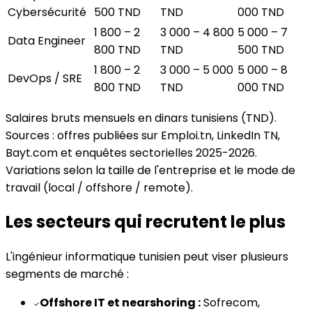
Cybersécurité
500 TND
TND
000 TND
1 800 – 2
3 000 – 4 800
5 000 – 7
Data Engineer
800 TND
TND
500 TND
1 800 – 2
3 000 – 5 000
5 000 – 8
DevOps / SRE
800 TND
TND
000 TND
Salaires bruts mensuels en dinars tunisiens (TND).
Sources : offres publiées sur Emploi.tn, LinkedIn TN,
Bayt.com et enquêtes sectorielles 2025-2026.
Variations selon la taille de l'entreprise et le mode de
travail (local / offshore / remote).
Les secteurs qui recrutent le plus
L'ingénieur informatique tunisien peut viser plusieurs
segments de marché :
Offshore IT et nearshoring :
Sofrecom,
✓