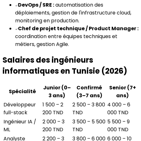
DevOps / SRE :
automatisation des
✓
déploiements, gestion de l'infrastructure cloud,
monitoring en production.
Chef de projet technique / Product Manager :
✓
coordination entre équipes techniques et
métiers, gestion Agile.
Salaires des ingénieurs
informatiques en Tunisie (2026)
Junior (0–
Confirmé
Senior (7+
Spécialité
3 ans)
(3–7 ans)
ans)
Développeur
1 500 – 2
2 500 – 3 800
4 000 – 6
full-stack
200 TND
TND
000 TND
Ingénieur IA /
2 000 – 3
3 500 – 5 500
5 500 – 9
ML
200 TND
TND
000 TND
Analyste
2 200 – 3
3 800 – 6 000
6 000 – 10